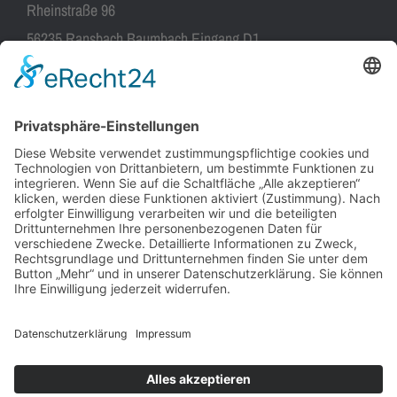
Rheinstraße 96
56235 Ransbach Baumbach Eingang D1
FACEBOOK & YOUTUBE
KONTAKT
KSV Wirges e.V.
Ahrbachstraße 4
56412 Boden
Mail:
info@ksv-wirges.de